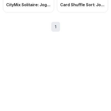
CityMix Solitaire: Jogo de Cartas Online Grátis Estilo Paciência para PC e Mobile
Card Shuffle Sort: Jogo de Cartas e Lógica Online Grátis
1