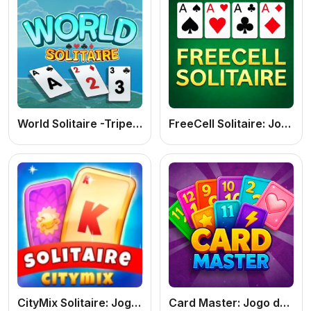
World Solitaire -Tripeaks-
FreeCell Solitaire: Jogo de Cartas Online Grátis para PC e Celular (Desafio de Lógica)
CityMix Solitaire: Jogo de Cartas Online Grátis Estilo Paciência para PC e Mobile
Card Master: Jogo de Cartas e Merge Puzzle Online Grátis Viciante