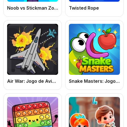
Noob vs Stickman Zombies
Twisted Rope
Air War: Jogo de Avião de Guerra e Tiro Online Grátis Arcade
Snake Masters: Jogo de Puzzle Online Grátis Inspirado no Clássico Snake