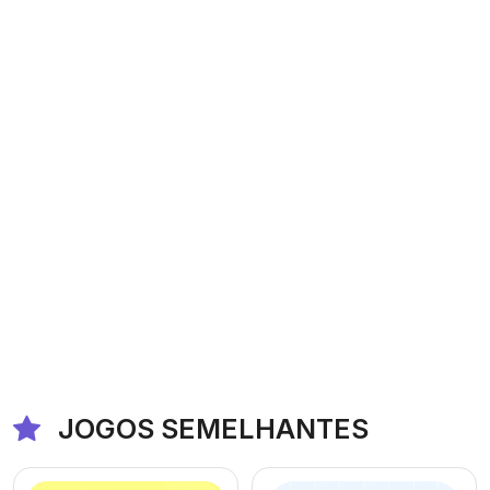
JOGOS SEMELHANTES