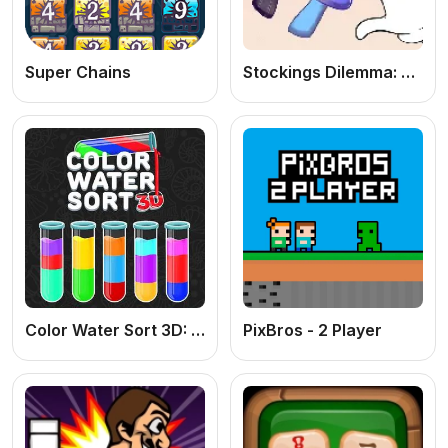
Super Chains
Stockings Dilemma: Jogo de Puzzle de Classificação Online Grátis
Color Water Sort 3D: Jogo de Puzzle de Cores, Lógica e Estratégia Online Grátis
PixBros - 2 Player