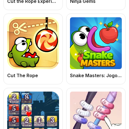
Cut the Rope Experiments
Ninja Gems
Cut The Rope
Snake Masters: Jogo de Puzzle Online Grátis Inspirado no Clássico Snake