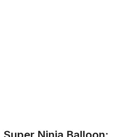
Super Ninja Balloon: