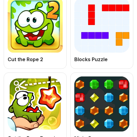
Cut the Rope 2
Blocks Puzzle