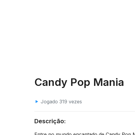
Candy Pop Mania
Jogado 319 vezes
Descrição:
Entre no mundo encantado de Candy Pop Mani