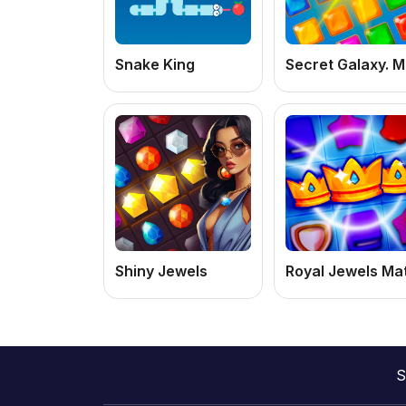
Snake King
S
Shiny Jewels
S