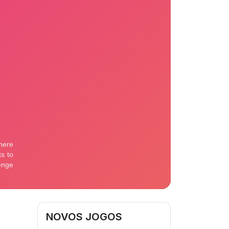
NOVOS JOGOS