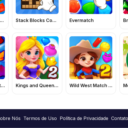
ecret Galaxy. Match-three
Stack Blocks Connect Wooden Blocks!
Evermatch
Br
Royal Jewels Match
Kings and Queens Match 2
Wild West Match 2: The Gold Rush
Me
obre Nós
Termos de Uso
Política de Privacidade
Contat