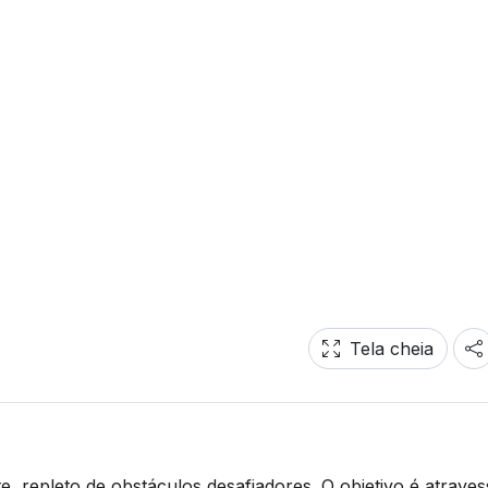
Tela cheia
 repleto de obstáculos desafiadores. O objetivo é atraves