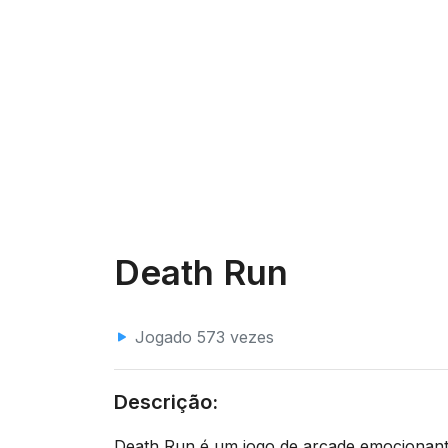
Death Run
Jogado 573 vezes
Descrição:
Death Run é um jogo de arcade emocionante,