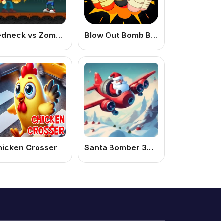
Redneck vs Zombie: Jogo de Zumbi Online Grátis de Tiro e Sobrevivência para PC e Celular
Blow Out Bomb Blast Ninja
hicken Crosser
Santa Bomber 3D: Jogo de Ação Online Grátis com Bombas e Estratégia
o