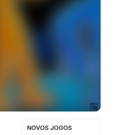
NOVOS JOGOS