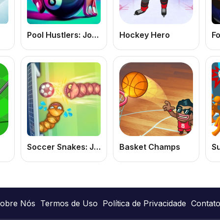
Pool Hustlers: Jogo de Sinuca Online Grátis para Testar sua Habilidade no Bilhar
Hockey Hero
Fo
Soccer Snakes: Jogo de Futebol Diferente Online Grátis
Basket Champs
S
obre Nós
Termos de Uso
Política de Privacidade
Contat