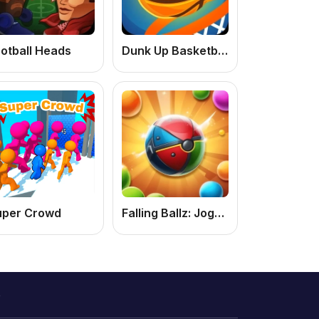
otball Heads
Dunk Up Basketball — Jogo de Basquete Online Grátis
uper Crowd
Falling Ballz: Jogo de Quebrar Blocos Online Grátis com Física e Precisão
o