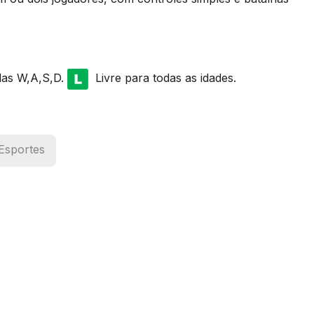
clas W,A,S,D.
Livre para todas as idades.
Esportes