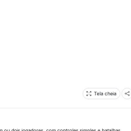
Tela cheia
 ou dois jogadores, com controles simples e batalhas