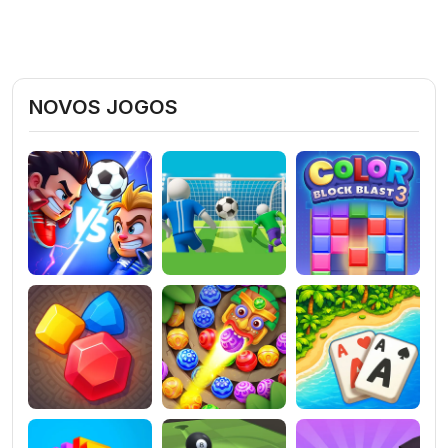
NOVOS JOGOS