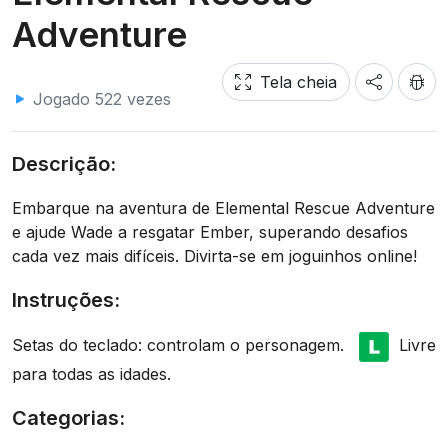
Adventure
Tela cheia
Jogado 522 vezes
Descrição:
Embarque na aventura de Elemental Rescue Adventure
e ajude Wade a resgatar Ember, superando desafios
cada vez mais difíceis. Divirta-se em joguinhos online!
Instruções:
Setas do teclado: controlam o personagem.
Livre
para todas as idades.
Categorias: