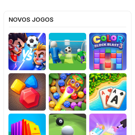
NOVOS JOGOS