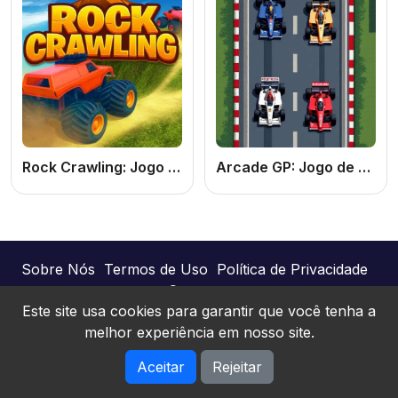
Rock Crawling: Jogo de Corrida Off-Road 4x4 Online Grátis em 3D para PC e Celular
Arcade GP: Jogo de Corrida Fórmula 1 Online Grátis com Pit Stop e Estratégia
Sobre Nós
Termos de Uso
Política de Privacidade
Contato
Este site usa cookies para garantir que você tenha a
melhor experiência em nosso site.
Joguinhos Online © 2026. Todos os direitos
Aceitar
Rejeitar
reservados.