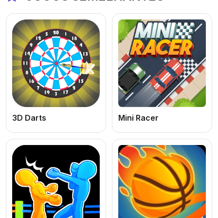
3D Darts
Mini Racer