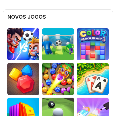
NOVOS JOGOS