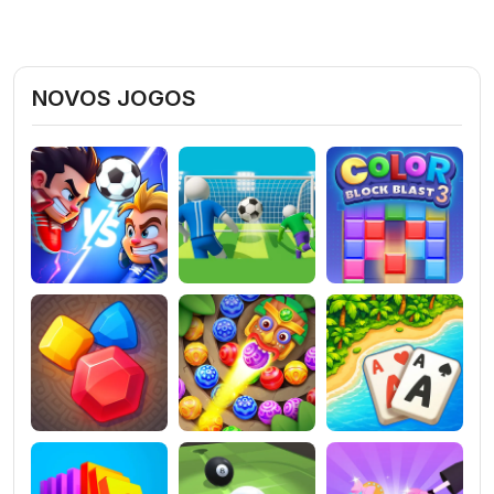
NOVOS JOGOS