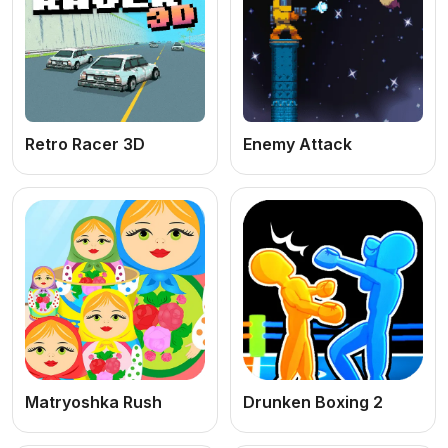
Retro Racer 3D
Enemy Attack
Matryoshka Rush
Drunken Boxing 2