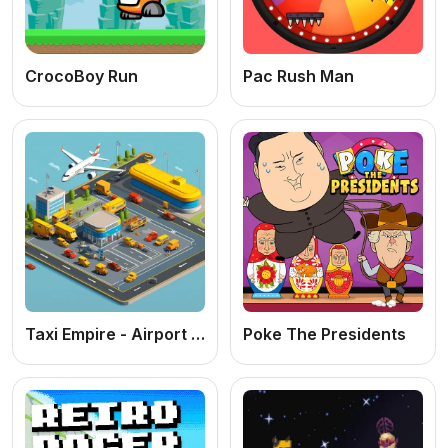
CrocoBoy Run
Pac Rush Man
Taxi Empire - Airport Tycoon
Poke The Presidents