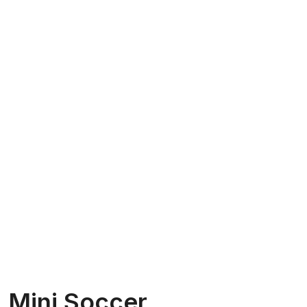
Mini Soccer