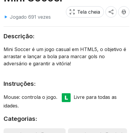
Tela cheia
Jogado 691 vezes
Descrição:
Mini Soccer é um jogo casual em HTML5, o objetivo é
arrastar e lançar a bola para marcar gols no
adversário e garantir a vitória!
Instruções:
Mouse: controla o jogo.
Livre para todas as
idades.
Categorias: