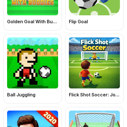
Golden Goal With Buddies: Jogo de Futebol Online Grátis Multiplayer com Amigos
Flip Goal
Ball Juggling
Flick Shot Soccer: Jogo de Futebol Online Grátis de Chute e Precisão para PC e Celular