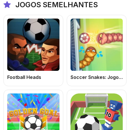
JOGOS SEMELHANTES
Football Heads
Soccer Snakes: Jogo de Futebol Diferente Online Grátis