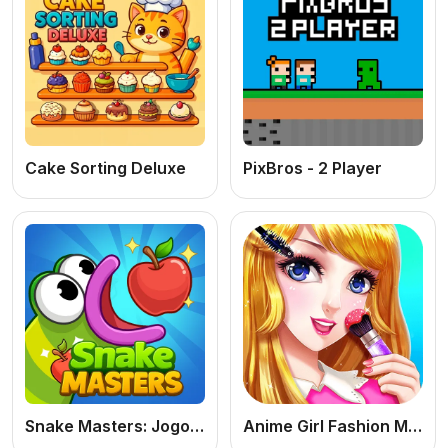
Cake Sorting Deluxe
PixBros - 2 Player
Snake Masters: Jogo de Puzzle Online Grátis Inspirado no Clássico Snake
Anime Girl Fashion Make Up