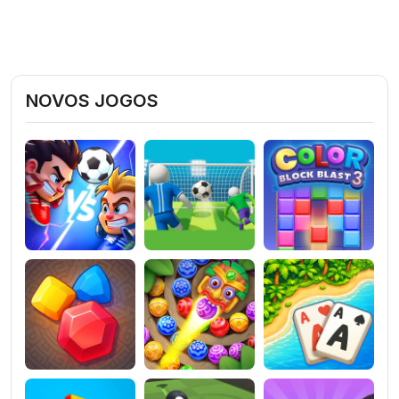
NOVOS JOGOS