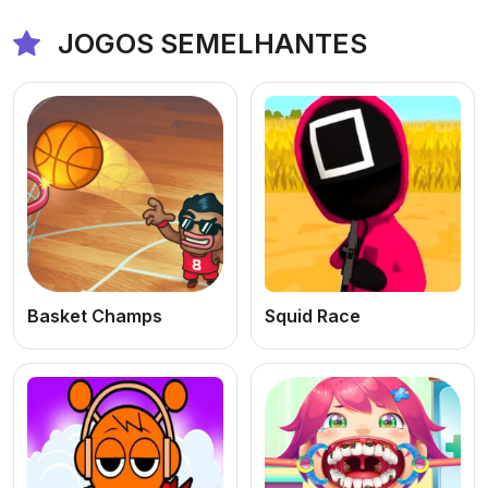
JOGOS SEMELHANTES
Basket Champs
Squid Race