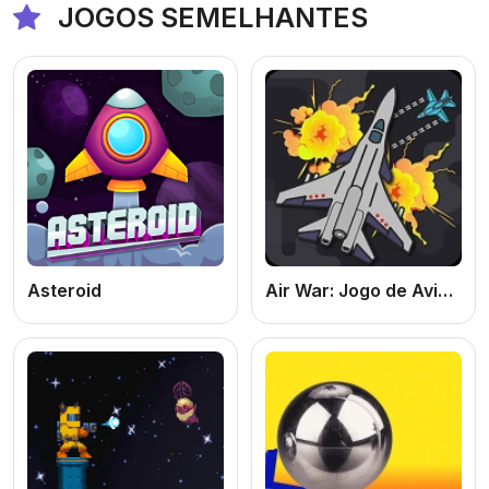
JOGOS SEMELHANTES
Asteroid
Air War: Jogo de Avião de Guerra e Tiro Online Grátis Arcade