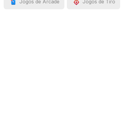
Jogos de Arcade
Jogos de Tiro