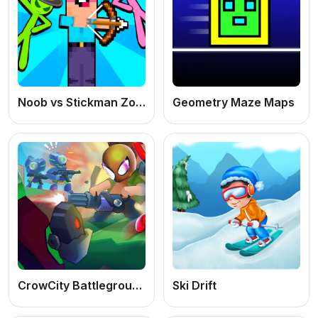
Noob vs Stickman Zombies
Geometry Maze Maps
CrowCity Battleground
Ski Drift