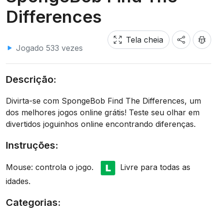
Differences
Tela cheia
Jogado 533 vezes
Descrição:
Divirta-se com SpongeBob Find The Differences, um
dos melhores jogos online grátis! Teste seu olhar em
divertidos joguinhos online encontrando diferenças.
Instruções:
Mouse: controla o jogo.
Livre para todas as
idades.
Categorias: