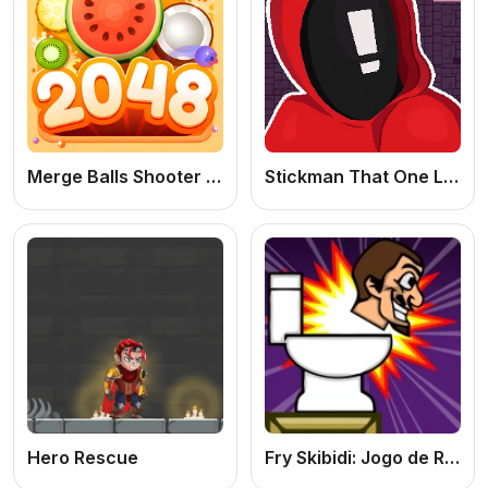
Merge Balls Shooter 2048 Connect Fruits
Stickman That One Level
Hero Rescue
Fry Skibidi: Jogo de Reflexos Rápidos Online Grátis e Divertido