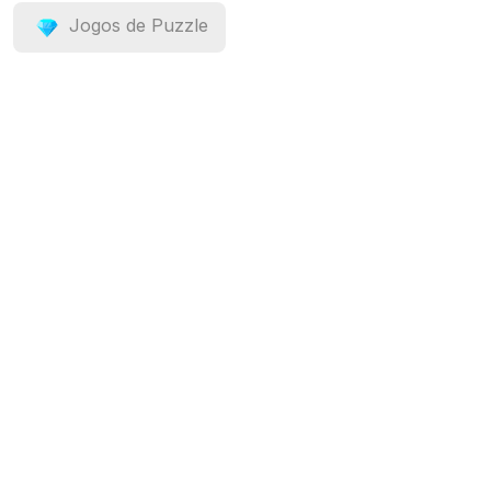
Jogos de Puzzle