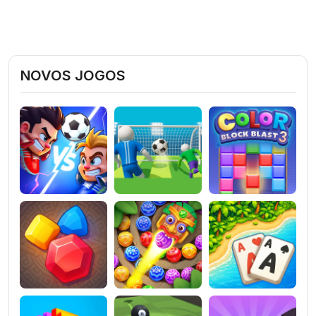
NOVOS JOGOS