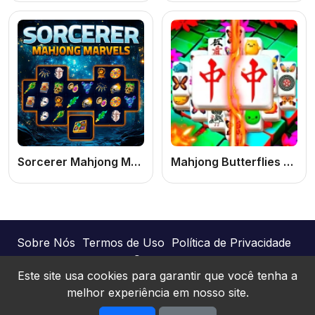
Sorcerer Mahjong Marvels
Mahjong Butterflies Deluxe: Jogo de Mahjong Online Grátis, Puzzle Relaxante e Combinar Peças
Sobre Nós
Termos de Uso
Política de Privacidade
Contato
Este site usa cookies para garantir que você tenha a
melhor experiência em nosso site.
Joguinhos Online © 2026. Todos os direitos