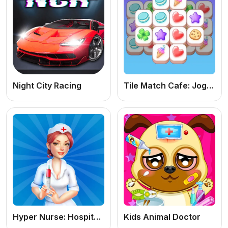
Night City Racing
Tile Match Cafe: Jogo de Puzzle de Combinar Peças Online Grátis
Hyper Nurse: Hospital Games
Kids Animal Doctor