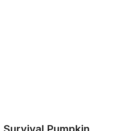
Survival Pumpkin