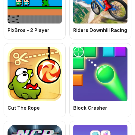
PixBros - 2 Player
Riders Downhill Racing
Cut The Rope
Block Crasher