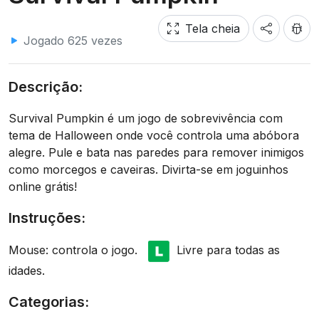
Tela cheia
Jogado 625 vezes
Descrição:
Survival Pumpkin é um jogo de sobrevivência com
tema de Halloween onde você controla uma abóbora
alegre. Pule e bata nas paredes para remover inimigos
como morcegos e caveiras. Divirta-se em joguinhos
online grátis!
Instruções:
Mouse: controla o jogo.
Livre para todas as
idades.
Categorias: