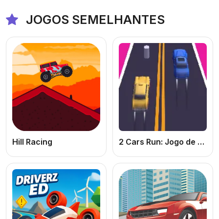
JOGOS SEMELHANTES
Hill Racing
2 Cars Run: Jogo de Corrida com Dois Carros Online Grátis