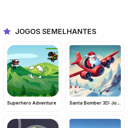
JOGOS SEMELHANTES
Superhero Adventure
Santa Bomber 3D: Jogo de Ação Online Grátis com Bombas e Estratégia