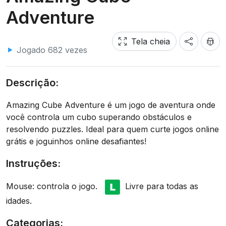
Adventure
Tela cheia
Jogado 682 vezes
Descrição:
Amazing Cube Adventure é um jogo de aventura onde
você controla um cubo superando obstáculos e
resolvendo puzzles. Ideal para quem curte jogos online
grátis e joguinhos online desafiantes!
Instruções:
Mouse: controla o jogo.
Livre para todas as
idades.
Categorias: