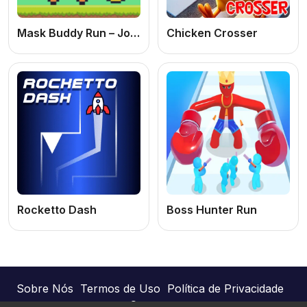
Mask Buddy Run – Jogo de Arcade Online Grátis
Chicken Crosser
Rocketto Dash
Boss Hunter Run
Sobre Nós
Termos de Uso
Política de Privacidade
Contato