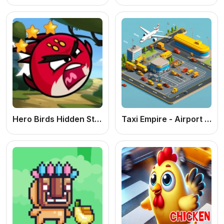
Hero Birds Hidden Stars: Jogo de Encontrar Estrelas Escondidas Online Grátis
Taxi Empire - Airport Tycoon