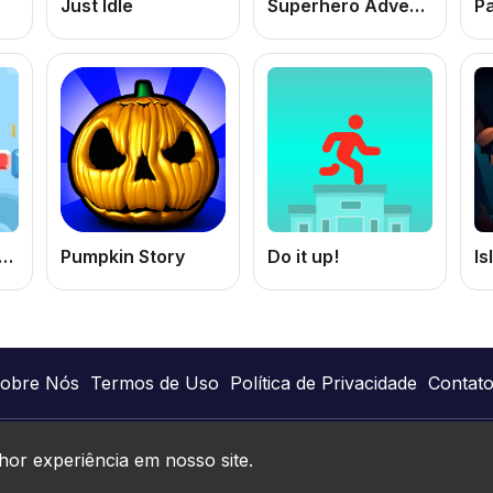
Just Idle
Superhero Adventure
ture : Jogo de Aventura Online Grátis com Plataforma, Desafios e Exploração
Pumpkin Story
Do it up!
obre Nós
Termos de Uso
Política de Privacidade
Contat
Joguinhos Online © 2026. Todos os direitos reservados.
hor experiência em nosso site.