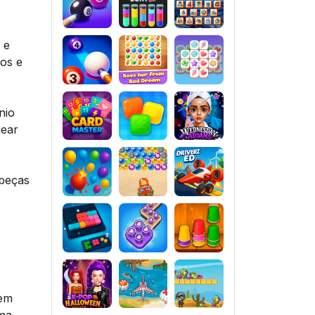
 e
tos e
nio
uear
abeças
 em