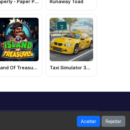
Paperly - Paper Plane Adventure
Runaway Toad
Island Of Treasures: Jogo de Aventura Online Grátis de Caça ao Tesouro
Taxi Simulator 3D: Jogo de Simulador de Taxi Online Grátis Realista
o
Aceitar
Rejeitar