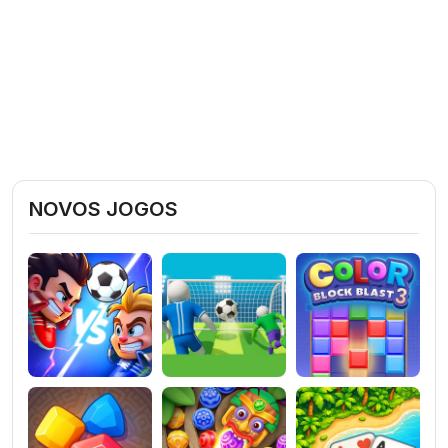
NOVOS JOGOS