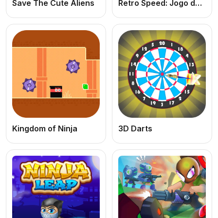
Save The Cute Aliens
Retro Speed: Jogo de Corrida Online Grátis com Estilo Arcade Retrô
Kingdom of Ninja
3D Darts