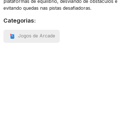
plataformas de equilíbrio, desviando de obstáculos e
evitando quedas nas pistas desafiadoras.
Categorias:
Jogos de Arcade