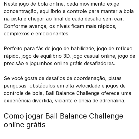
Neste jogo de bola online, cada movimento exige
concentração, equilíbrio e controle para manter a bola
na pista e chegar ao final de cada desafio sem cair.
Conforme avança, os níveis ficam mais rápidos,
complexos e emocionantes.
Perfeito para fãs de jogo de habilidade, jogo de reflexo
rápido, jogo de equilíbrio 3D, jogo casual online, jogo de
precisão e joguinhos online grátis desafiadores.
Se você gosta de desafios de coordenação, pistas
perigosas, obstáculos em alta velocidade e jogos de
controle de bola, Ball Balance Challenge oferece uma
experiência divertida, viciante e cheia de adrenalina.
Como jogar Ball Balance Challenge
online grátis