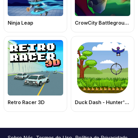
Ninja Leap
CrowCity Battleground
Retro Racer 3D
Duck Dash - Hunter's Challenge
Sobre Nós
Termos de Uso
Política de Privacidade