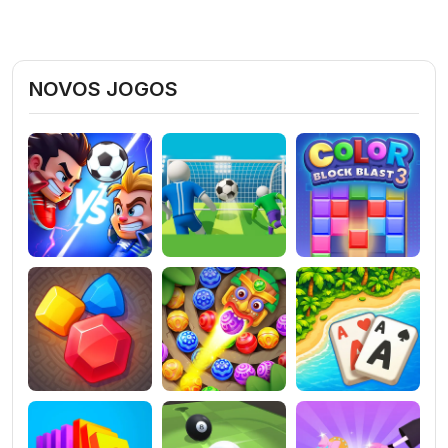
NOVOS JOGOS