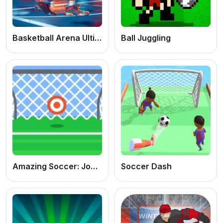
Basketball Arena Ultimate Hoops Showdown: Jogo de Basquete Online Grátis para PC e Celular
Ball Juggling
Amazing Soccer: Jogo de Futebol Online Grátis para Treinar Chutes e Pontaria
Soccer Dash