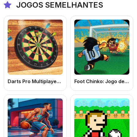
JOGOS SEMELHANTES
Darts Pro Multiplayer: Jogo de Dardos Online Grátis para Jogar com Amigos
Foot Chinko: Jogo de Futebol Online Grátis com Torneios e Desafios (HTML5 para PC e Celular)