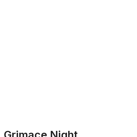
Grimace Night