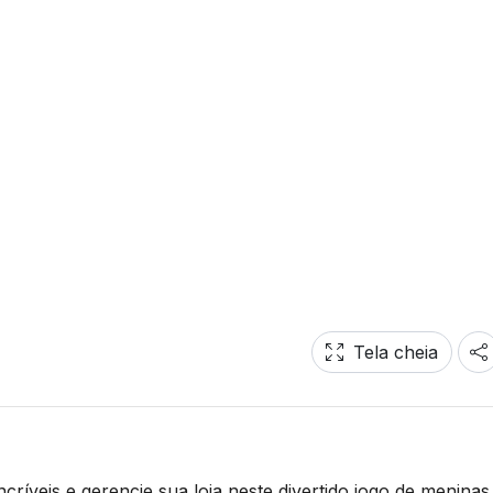
Tela cheia
ncríveis e gerencie sua loja neste divertido jogo de meninas