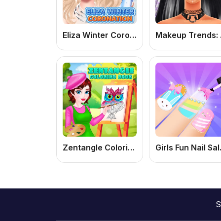
Eliza Winter Coronation
Mak
Zentangle Coloring Book
Girls Fun Nail Sal
S