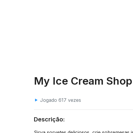
My Ice Cream Shop
Jogado 617 vezes
Descrição:
Sirva sorvetes deliciosos, crie sobremesas i