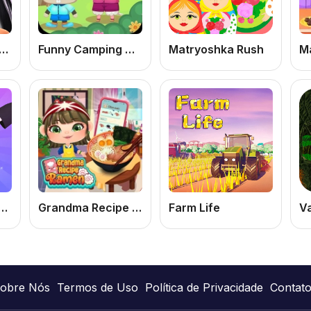
eup Trends: Then And Now
Funny Camping Day: Jogo de Acampamento Online Divertido e Casual
Matryoshka Rush
on: Jogo de Manicure Online Grátis com Nail Art e Makeover Fashion
Grandma Recipe Ramen: Jogo de Cozinhar Online Grátis de Ramen Caseiro para PC e Celular
Farm Life
V
obre Nós
Termos de Uso
Política de Privacidade
Contat