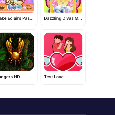
Make Eclairs Pastry: Jogo de Culinária Online Grátis para Meninas
Dazzling Divas Makeup
angers HD
Test Love
o