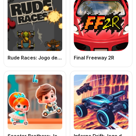
Rude Races: Jogo de Corrida Online Grátis com Carros e Reflexos Rápidos
Final Freeway 2R
Scooter Brothers: Jogo de Habilidade Online Grátis para Testar Reflexos e Coordenação
Inferno Drift: Jogo de Drift Online Grátis com Corridas e Carros Rápidos