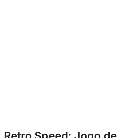
Retro Speed: Jogo de