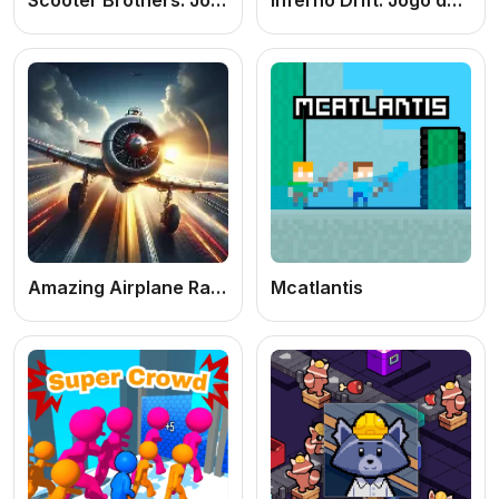
Amazing Airplane Racer: Jogo de Corrida de Avião Online Grátis
Mcatlantis