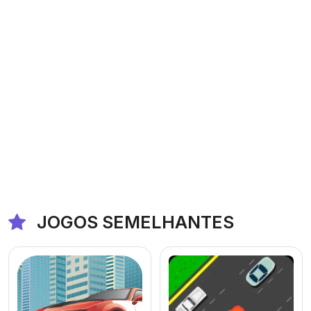
JOGOS SEMELHANTES