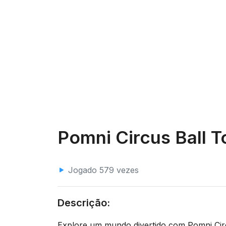
Pomni Circus Ball T
Jogado 579 vezes
Descrição:
Explore um mundo divertido com Pomni Circu