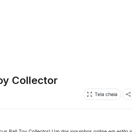
oy Collector
Tela cheia
s Ball Toy Collector! Um dos joguinhos online em estilo 