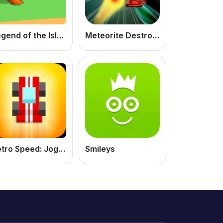
Legend of the Isles. The Hero's Path
Meteorite Destroyer
Retro Speed: Jogo de Corrida Online Grátis com Estilo Arcade Retrô
Smileys
o