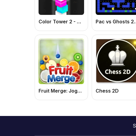
Color Tower 2 - Drop The Box 3D
Pac vs Ghosts 2024: Jogo de Labirinto Onli
Fruit Merge: Jogo de Puzzle Online Grátis de Combinar Frutas e Fazer Combos
Chess 2D
S