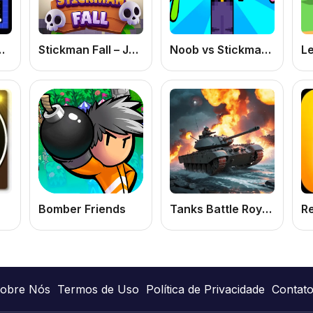
ne Grátis de Fantasmas e Aventura Clássica
Stickman Fall – Jogo de Habilidade e Física Online Grátis
Noob vs Stickman Zombies
Bomber Friends
Tanks Battle Royale
obre Nós
Termos de Uso
Política de Privacidade
Contat