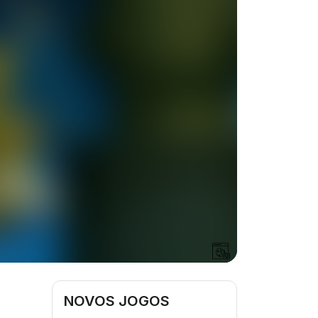
NOVOS JOGOS