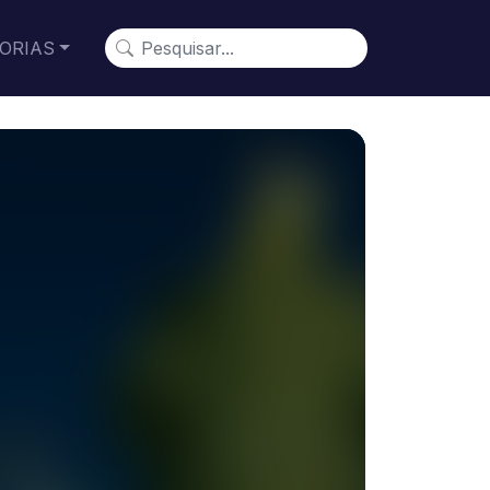
ORIAS