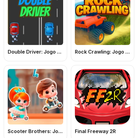
Double Driver: Jogo de Corrida Online Grátis com Dois Carros para PC e Celular
Rock Crawling: Jogo de Corrida Off-Road 4x4 Online Grátis em 3D para PC e Celular
Scooter Brothers: Jogo de Habilidade Online Grátis para Testar Reflexos e Coordenação
Final Freeway 2R