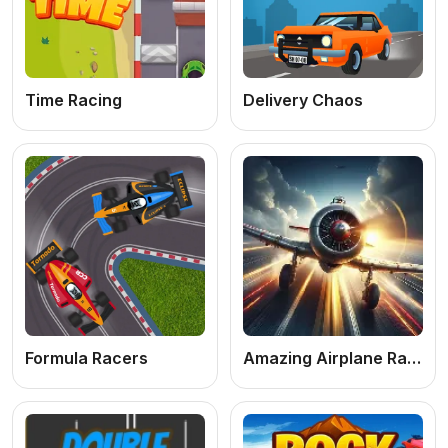
Time Racing
Delivery Chaos
Formula Racers
Amazing Airplane Racer: Jogo de Corrida de Avião Online Grátis