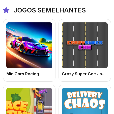
JOGOS SEMELHANTES
MiniCars Racing
Crazy Super Car: Jogo de Corrida Online Grátis com Carros Rápidos e Desafios Insanos