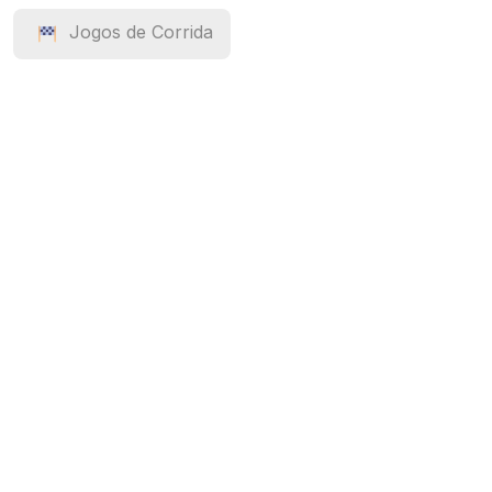
Jogos de Corrida