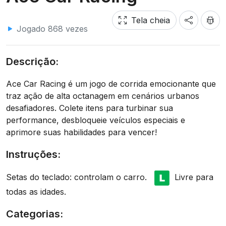
Tela cheia
Jogado 868 vezes
Descrição:
Ace Car Racing é um jogo de corrida emocionante que
traz ação de alta octanagem em cenários urbanos
desafiadores. Colete itens para turbinar sua
performance, desbloqueie veículos especiais e
aprimore suas habilidades para vencer!
Instruções:
Setas do teclado: controlam o carro.
Livre para
todas as idades.
Categorias: