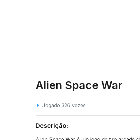
Alien Space War
Jogado 326 vezes
Descrição:
Alien Space War é um jogo de tiro arcade ch