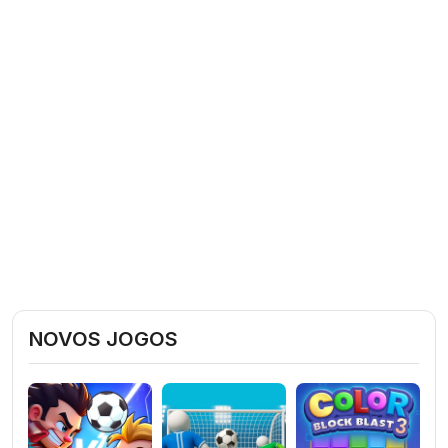
NOVOS JOGOS