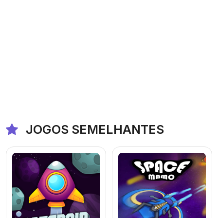
JOGOS SEMELHANTES