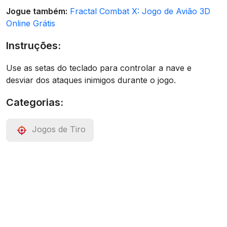
Jogue também:
Fractal Combat X: Jogo de Avião 3D
Online Grátis
Instruções:
Use as setas do teclado para controlar a nave e
desviar dos ataques inimigos durante o jogo.
Categorias:
Jogos de Tiro