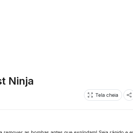
t Ninja
Tela cheia
a remover as bombas antes que explodam! Seja rápido e ev