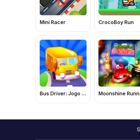
Mini Racer
CrocoBoy Run
Bus Driver: Jogo de Ônibus Online Grátis e Simulador de Direção
Moo
S