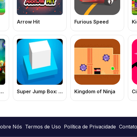
Arrow Hit
Furious Speed
Ki
nshine Runners Samogonki
Super Jump Box: Jogo de Plataforma Online Grátis de Pular e Desviar Obstáculos
Kingdom of Ninja
Ci
obre Nós
Termos de Uso
Política de Privacidade
Contat