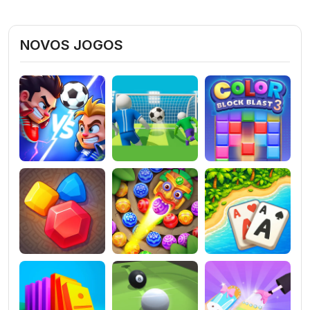
NOVOS JOGOS