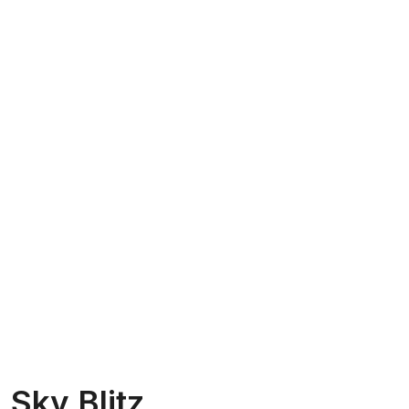
Sky Blitz