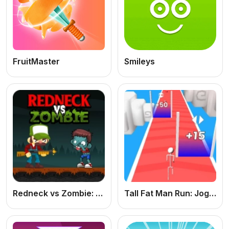
FruitMaster
Smileys
Redneck vs Zombie: Jogo de Zumbi Online Grátis de Tiro e Sobrevivência para PC e Celular
Tall Fat Man Run: Jogo de Corrida Infinita Online Grátis Cheio de Obstáculos e Diversão