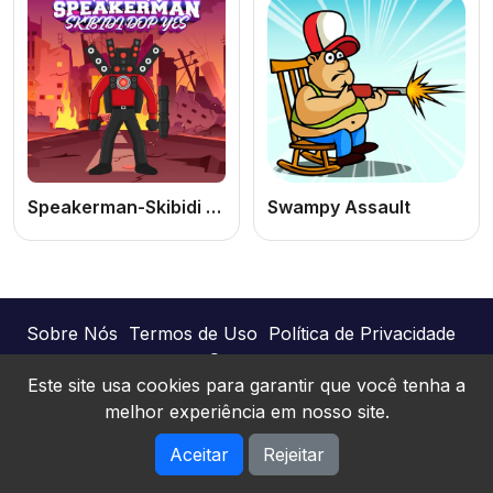
Speakerman-Skibidi Dop Yes Yes
Swampy Assault
Sobre Nós
Termos de Uso
Política de Privacidade
Contato
Este site usa cookies para garantir que você tenha a
melhor experiência em nosso site.
Joguinhos Online © 2026. Todos os direitos
Aceitar
Rejeitar
reservados.