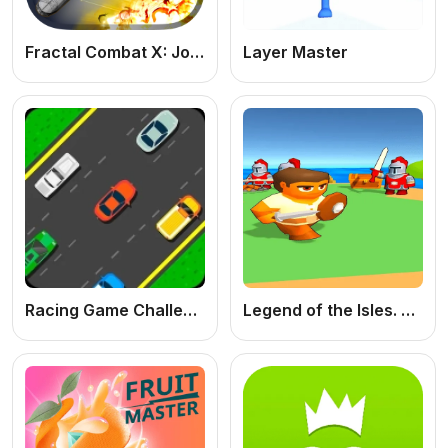
Fractal Combat X: Jogo de Avião 3D Online Grátis
Layer Master
Racing Game Challenge: Jogo de Corrida Online Grátis com Desafios e Pistas Emocionantes
Legend of the Isles. The Hero's Path