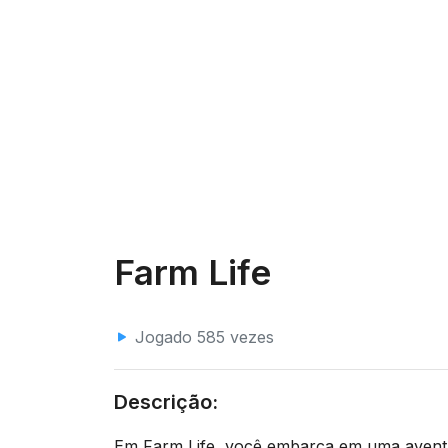
Farm Life
Jogado 585 vezes
Descrição:
Em Farm Life, você embarca em uma aventura