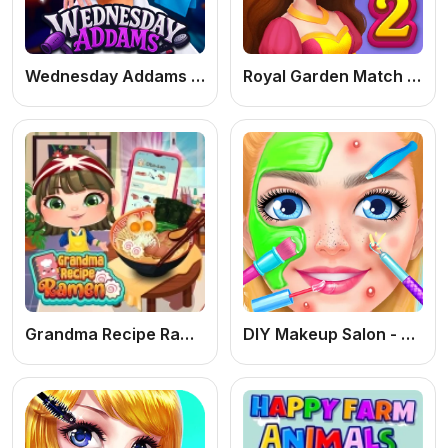
Wednesday Addams Beauty Salon: Jogo de Maquiagem e Dress Up Online Grátis
Royal Garden Match 2: Jogo de Puzzle Match-3 Online Grátis de Jardim
Grandma Recipe Ramen: Jogo de Cozinhar Online Grátis de Ramen Caseiro para PC e Celular
DIY Makeup Salon - SPA Makeover Studio