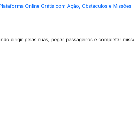
lataforma Online Grátis com Ação, Obstáculos e Missões
indo dirigir pelas ruas, pegar passageiros e completar mis