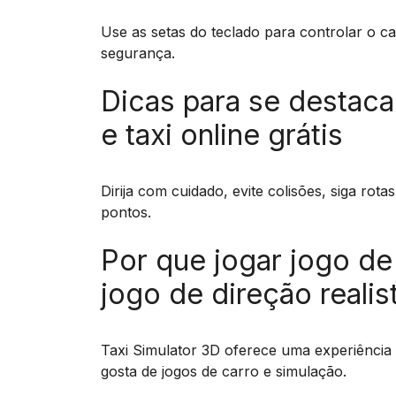
Use as setas do teclado para controlar o ca
segurança.
Dicas para se destaca
e taxi online grátis
Dirija com cuidado, evite colisões, siga ro
pontos.
Por que jogar jogo de 
jogo de direção realis
Taxi Simulator 3D oferece uma experiência 
gosta de jogos de carro e simulação.