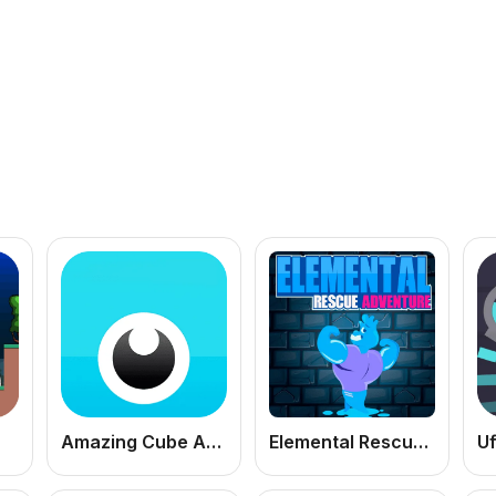
Amazing Cube Adventure
Elemental Rescue Adventure
U