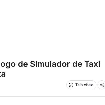
Jogo de Simulador de Taxi
ta
Tela cheia