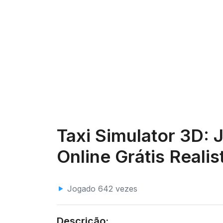
Taxi Simulator 3D: 
Online Grátis Realis
Jogado 642 vezes
Descrição: