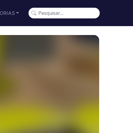
ORIAS