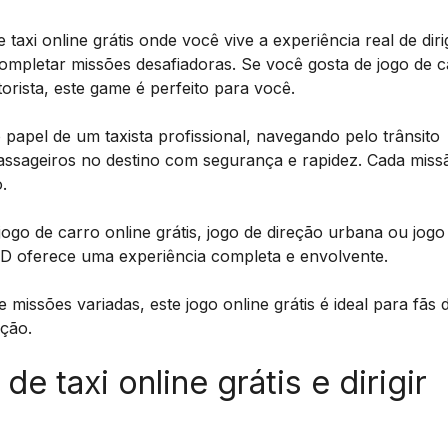
taxi online grátis onde você vive a experiência real de diri
completar missões desafiadoras. Se você gosta de jogo de c
orista, este game é perfeito para você.
papel de um taxista profissional, navegando pelo trânsito
assageiros no destino com segurança e rapidez. Cada miss
.
jogo de carro online grátis, jogo de direção urbana ou jogo
D oferece uma experiência completa e envolvente.
 e missões variadas, este jogo online grátis é ideal para fãs 
eção.
e taxi online grátis e dirigir