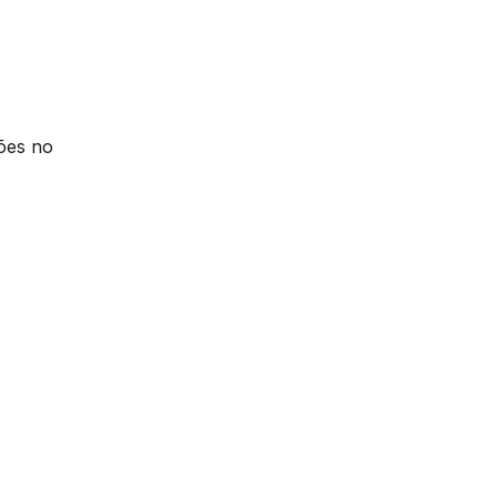
sões no