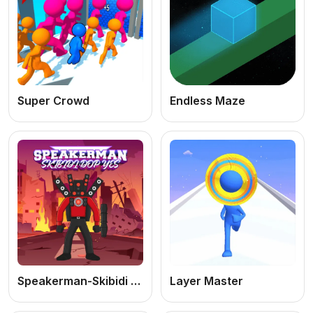
Super Crowd
Endless Maze
Speakerman-Skibidi Dop Yes Yes
Layer Master