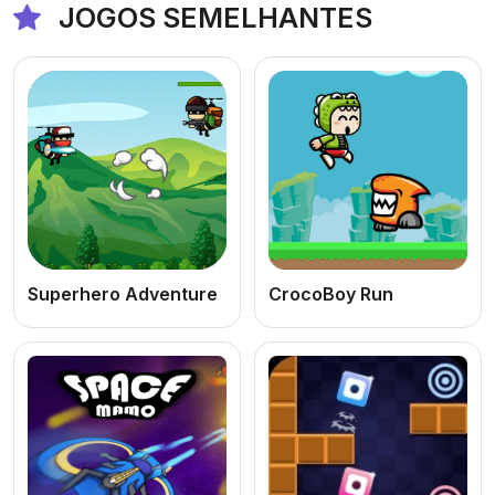
JOGOS SEMELHANTES
Superhero Adventure
CrocoBoy Run