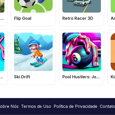
Hero Birds Hidden Stars: Jogo de Encontrar Estrelas Escondidas Online Grátis
Flip Goal
Retro Racer 3D
A
b vs Stickman Zombies
Ski Drift
Pool Hustlers: Jogo de Sinuca Online Grátis para Testar sua Habilidade no Bilhar
Ki
obre Nós
Termos de Uso
Política de Privacidade
Contat