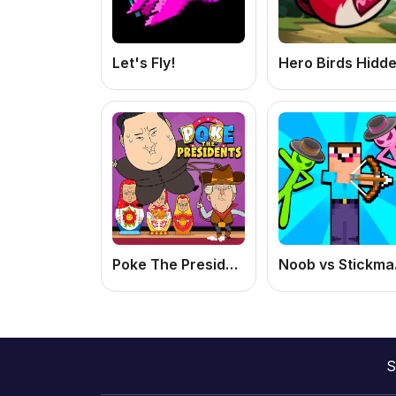
Let's Fly!
Poke The Presidents
Noo
S