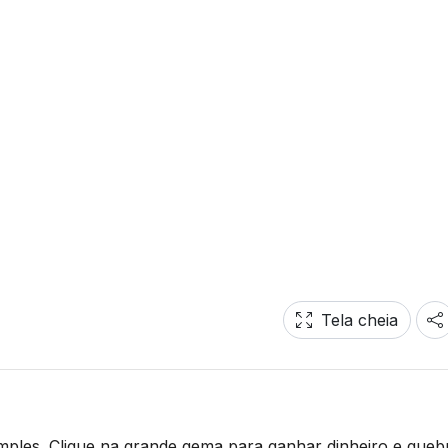
Tela cheia
mples. Clique na grande gema para ganhar dinheiro e quebr