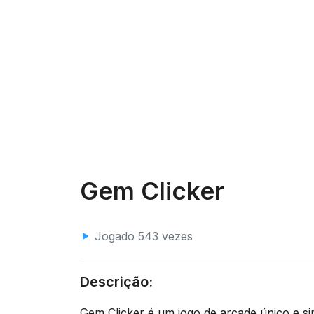
Gem Clicker
Jogado 543 vezes
Descrição:
Gem Clicker é um jogo de arcade único e si