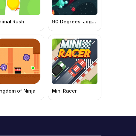
nimal Rush
90 Degrees: Jogo Arcade Online Grátis de Reflexo Rápido e Desafios Espaciais
ngdom of Ninja
Mini Racer
o