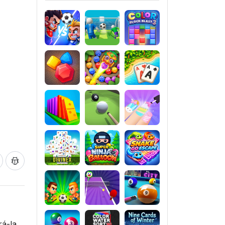
á-la.