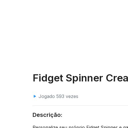
Fidget Spinner Crea
Jogado 593 vezes
Descrição:
Personalize seu próprio Fidget Spinner e ga