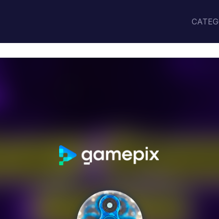
CATEG