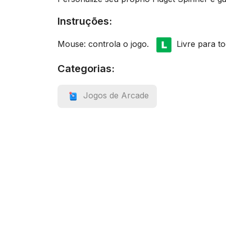
Instruções:
Mouse: controla o jogo.
Livre para to
Categorias:
Jogos de Arcade