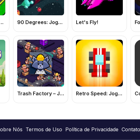
nge: Jogo de Corrida Online Grátis com Desafios e Pistas Emocionantes
90 Degrees: Jogo Arcade Online Grátis de Reflexo Rápido e Desafios Espaciais
Let's Fly!
Fo
Trash Factory – Jogo de Triagem e Organização Online Grátis
Retro Speed: Jogo de Corrida Online Grátis com Estilo Arcade Retrô
C
obre Nós
Termos de Uso
Política de Privacidade
Contat