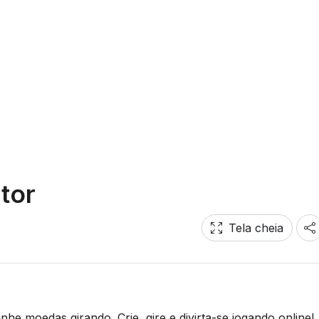
tor
Tela cheia
nhe moedas girando. Crie, gire e divirta-se jogando online!