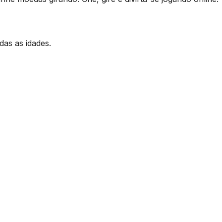
das as idades.