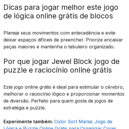
Dicas para jogar melhor este jogo
de lógica online grátis de blocos
Planeje seus movimentos com antecedência e evite
deixar espaços difíceis de preencher. Priorize encaixar
peças maiores e mantenha o tabuleiro organizado.
Por que jogar Jewel Block jogo de
puzzle e raciocínio online grátis
Este jogo online grátis é ideal para estimular o cérebro,
melhorar o raciocínio lógico e proporcionar momentos
de diversão. Perfeito para quem gosta de jogos de
estratégia e puzzle.
Experimente também:
Color Sort Mania: Jogo de
Lógica e Puzzle Online Grátis para Organizar Cores