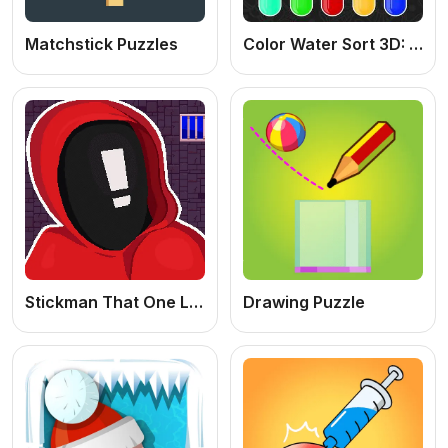
Matchstick Puzzles
Color Water Sort 3D: Jogo de Puzzle de Cores, Lógica e Estratégia Online Grátis
Stickman That One Level
Drawing Puzzle