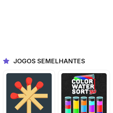
JOGOS SEMELHANTES