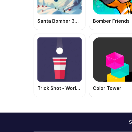
Santa Bomber 3D: Jogo de Ação Online Grátis com Bombas e Estratégia
Bomber Friends
Trick Shot - World Challenge
Color Tower
S