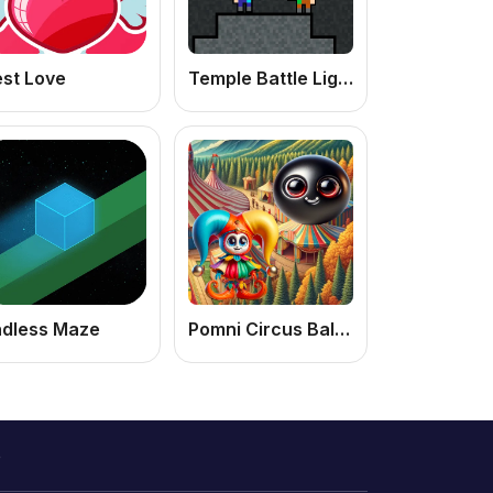
est Love
Temple Battle Lightsaber
ndless Maze
Pomni Circus Ball Toy Collector
o