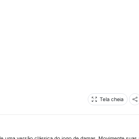
Tela cheia
de uma versão clássica do jogo de damas. Movimente suas