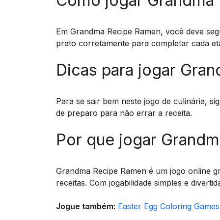
Como jogar Grandma
Em Grandma Recipe Ramen, você deve seguir
prato corretamente para completar cada et
Dicas para jogar Gra
Para se sair bem neste jogo de culinária, s
de preparo para não errar a receita.
Por que jogar Grandm
Grandma Recipe Ramen é um jogo online grá
receitas. Com jogabilidade simples e divert
Jogue também:
Easter Egg Coloring Games