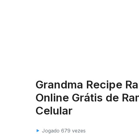
Grandma Recipe Ra
Online Grátis de R
Celular
Jogado 679 vezes