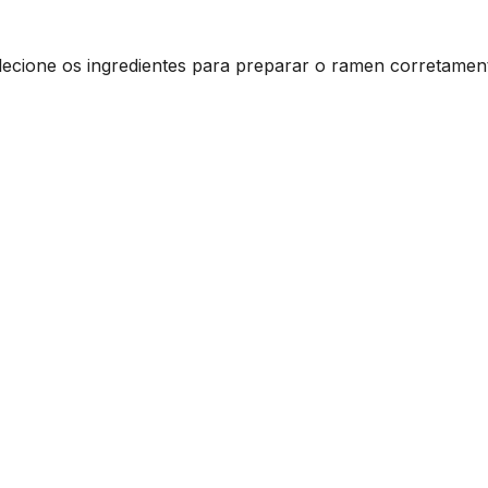
elecione os ingredientes para preparar o ramen corretamen