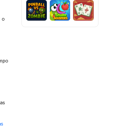
 o
empo
vas
as