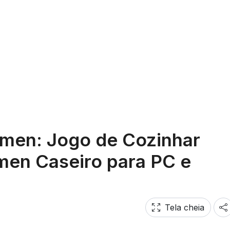
men: Jogo de Cozinhar
amen Caseiro para PC e
Tela cheia