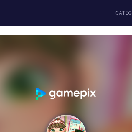
CATEG