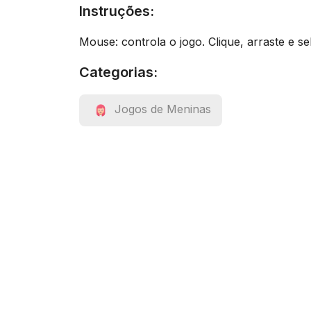
Instruções:
Mouse: controla o jogo. Clique, arraste e s
Categorias:
Jogos de Meninas