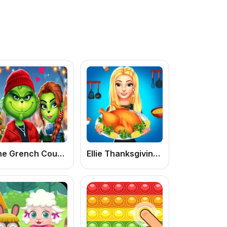
The Grench Couple Holiday Dress up
Ellie Thanksgiving Day: Jogo de Vestir e Moda Online Grátis de Ação de Graças