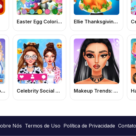
Easter Egg Coloring Games: Jogo de Pintar Ovos de Páscoa Online Grátis para Meninas
Ellie Thanksgiving Day: Jogo de Vestir e Moda Online Grátis de Ação de Graças
Eliza Winter Coronation
Celebrity Social Media Adventure: Jogo de Moda Online Grátis com Looks de Celebridades
Makeup Trends: Then And Now
obre Nós
Termos de Uso
Política de Privacidade
Contat