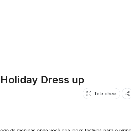
Holiday Dress up
Tela cheia
ogo de meninas onde você cria looks festivos para o Grin