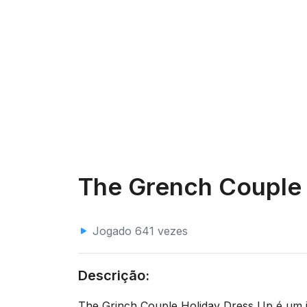
The Grench Couple 
Jogado 641 vezes
Descrição:
The Grinch Couple Holiday Dress Up é um j