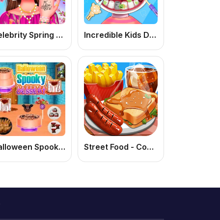
Celebrity Spring Manicure Design
Incredible Kids Dentist
Halloween Spooky Dessert: Jogo de Culinária de Halloween Online Grátis para Meninas
Street Food - Cooking Game
o