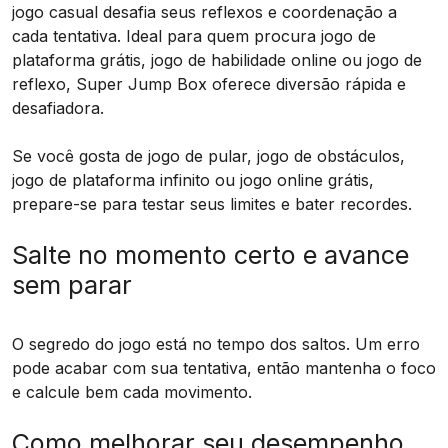
jogo casual desafia seus reflexos e coordenação a
cada tentativa. Ideal para quem procura jogo de
plataforma grátis, jogo de habilidade online ou jogo de
reflexo, Super Jump Box oferece diversão rápida e
desafiadora.
Se você gosta de jogo de pular, jogo de obstáculos,
jogo de plataforma infinito ou jogo online grátis,
prepare-se para testar seus limites e bater recordes.
Salte no momento certo e avance
sem parar
O segredo do jogo está no tempo dos saltos. Um erro
pode acabar com sua tentativa, então mantenha o foco
e calcule bem cada movimento.
Como melhorar seu desempenho