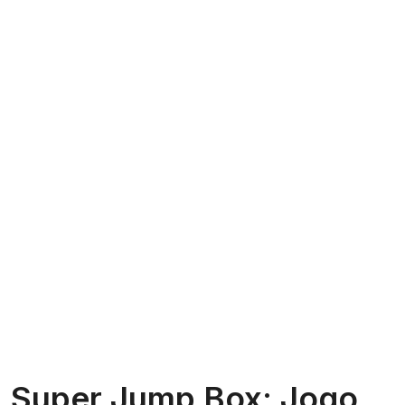
Super Jump Box: Jogo