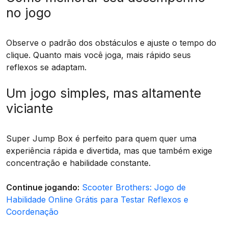
no jogo
Observe o padrão dos obstáculos e ajuste o tempo do
clique. Quanto mais você joga, mais rápido seus
reflexos se adaptam.
Um jogo simples, mas altamente
viciante
Super Jump Box é perfeito para quem quer uma
experiência rápida e divertida, mas que também exige
concentração e habilidade constante.
Continue jogando:
Scooter Brothers: Jogo de
Habilidade Online Grátis para Testar Reflexos e
Coordenação