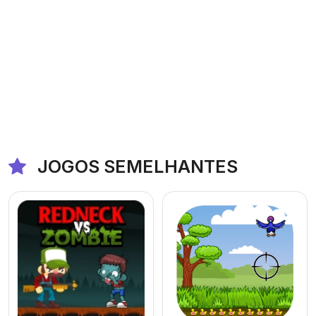
JOGOS SEMELHANTES